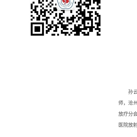
孙
师，沧
放疗分会
医院放射