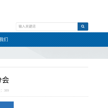
我们
分会
：389