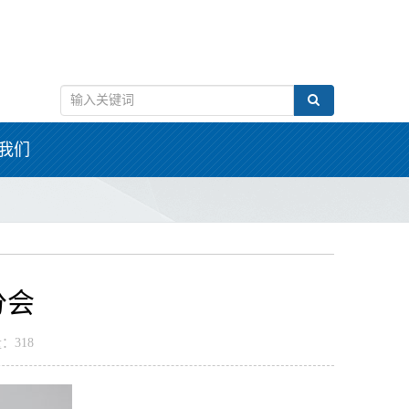
我们
分会
：318