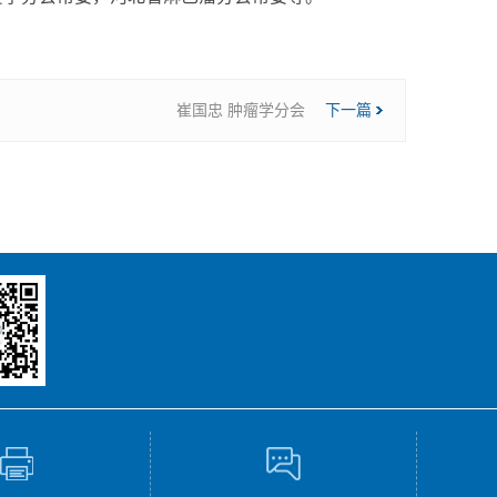
崔国忠 肿瘤学分会
下一篇