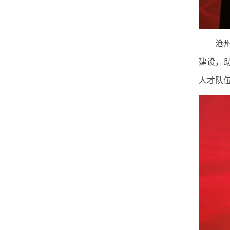
沧
建设，
人才队