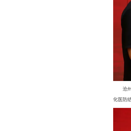
沧
化医防