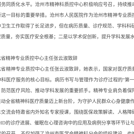
服务同质化水平。沧州市精神科质控中心积极响应号召，持续推
行这一目标的重要举措。沧州市人民医院作为沧州市精神专业质
神卫生工作取得了长足进步，但在病历质量、诊疗规范、学科科
促质量，夯实医疗安全根基；二是以学术促创新，提升学科发展
北省精神专业质控中心主任张云淑致辞
北省精神专业质控中心主任张云淑致辞，她表示，国家对医疗质
神科医疗服务的核心目标。病历书写与管理作为诊疗过程的“第
、防范医疗风险、推动学科发展的重要抓手。精神专业肩负着保
推动全省精神科医疗质量迈上新台阶，为守护人民群众心身健康
术交流会特邀省内外知名专家授课，围绕医保政策解读、人格障
DHD的诊疗进展、催眠在心理咨询中的应用及病例分享等环节让
议的召开，不仅加强了沧州市医学会精神科分会的组织建设，也