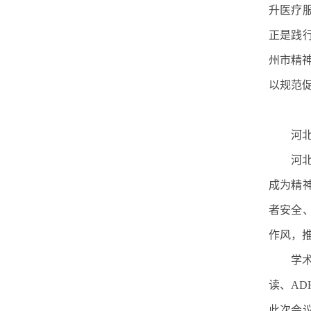
升医疗
正是践
州市精
以规范
河
河
成为精
者安全
作风，
学
读、A
此次会