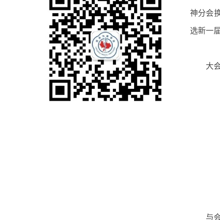
神分会
选新一
大
与