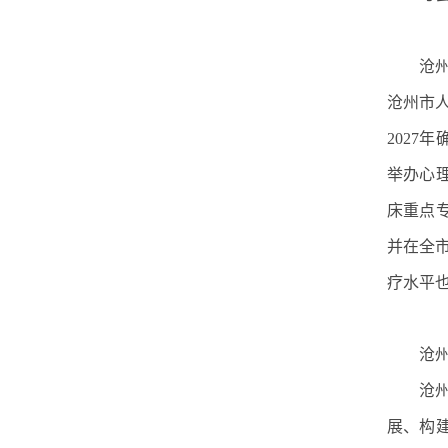
沧
沧州市
2027
举办心
床重点
并在全
疗水平
沧
沧
展、构