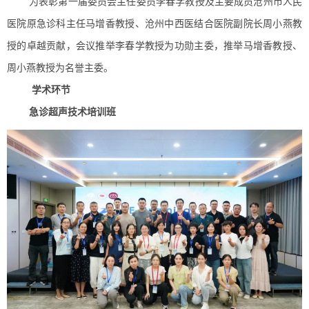
为表彰第一届委员会主任委员李春学教授及主要成员沧州市人民
医院原急诊科主任马增香教授、沧州中西医结合医院副院长周小燕教
授的卓越贡献，会议推举李春学教授为功勋主委，推举马增香教授、
周小燕教授为名誉主委。
学术环节
急诊超声技术培训班